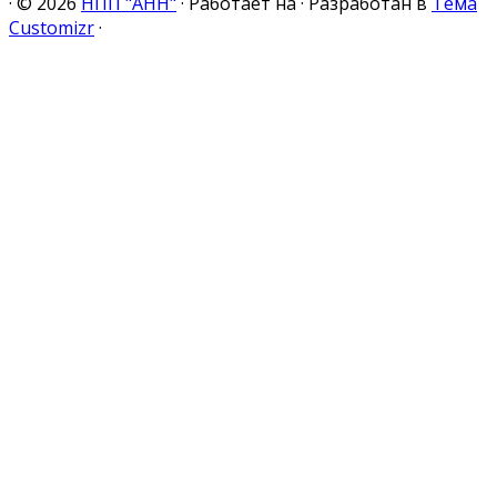
·
© 2026
НПП "АНН"
·
Работает на
·
Разработан в
Тема
Customizr
·