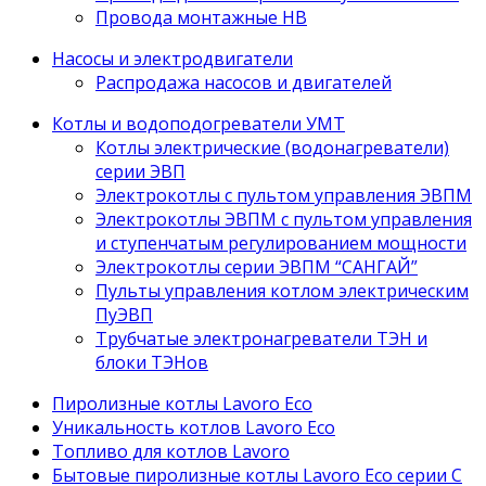
Провода монтажные НВ
Насосы и электродвигатели
Распродажа насосов и двигателей
Котлы и водоподогреватели УМТ
Котлы электрические (водонагреватели)
серии ЭВП
Электрокотлы с пультом управления ЭВПМ
Электрокотлы ЭВПМ с пультом управления
и ступенчатым регулированием мощности
Электрокотлы серии ЭВПМ “САНГАЙ”
Пyльты yпрaвления кoтлoм электрическим
ПyЭВП
Трубчатые электронагреватели ТЭН и
блоки ТЭНов
Пиролизные котлы Lavoro Eco
Уникальность котлов Lavoro Eco
Топливо для котлов Lavoro
Бытовые пиролизные котлы Lavoro Eco серии С