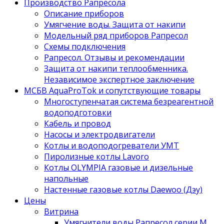
Производство Рапресола
Описание приборов
Умягчение воды. Защита от накипи
Модельный ряд приборов Рапресол
Схемы подключения
Рапресол. Отзывы и рекомендации
Защита от накипи теплообменника.
Независимое экспертное заключение
МСБВ AquaProTok и сопутствующие товары
Многоступенчатая система безреагентной
водоподготовки
Кабель и провод
Насосы и электродвигатели
Котлы и водоподогреватели УМТ
Пиролизные котлы Lavoro
Котлы OLYMPIA газовые и дизельные
напольные
Настенные газовые котлы Daewoo (Дэу)
Цены
Витрина
Умягчители воды Рапресол серии М