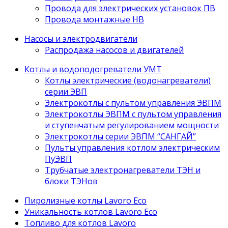
Провода для электрических установок ПВ
Провода монтажные НВ
Насосы и электродвигатели
Распродажа насосов и двигателей
Котлы и водоподогреватели УМТ
Котлы электрические (водонагреватели)
серии ЭВП
Электрокотлы с пультом управления ЭВПМ
Электрокотлы ЭВПМ с пультом управления
и ступенчатым регулированием мощности
Электрокотлы серии ЭВПМ “САНГАЙ”
Пyльты yпрaвления кoтлoм электрическим
ПyЭВП
Трубчатые электронагреватели ТЭН и
блоки ТЭНов
Пиролизные котлы Lavoro Eco
Уникальность котлов Lavoro Eco
Топливо для котлов Lavoro