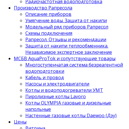
Радиочастотная водоподготовка
Производство Рапресола
Описание приборов
Умягчение воды. Защита от накипи
Модельный ряд приборов Рапресол
Схемы подключения
Рапресол. Отзывы и рекомендации
Защита от накипи теплообменника.
Независимое экспертное заключение
МСБВ AquaProTok и сопутствующие товары
Многоступенчатая система безреагентной
водоподготовки
Кабель и провод
Насосы и электродвигатели
Котлы и водоподогреватели УМТ
Пиролизные котлы Lavoro
Котлы OLYMPIA газовые и дизельные
напольные
Настенные газовые котлы Daewoo (Дэу)
Цены
Витрина