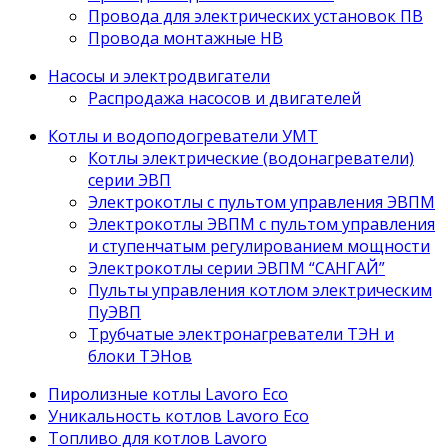
Провода для электрических установок ПВ
Провода монтажные НВ
Насосы и электродвигатели
Распродажа насосов и двигателей
Котлы и водоподогреватели УМТ
Котлы электрические (водонагреватели)
серии ЭВП
Электрокотлы с пультом управления ЭВПМ
Электрокотлы ЭВПМ с пультом управления
и ступенчатым регулированием мощности
Электрокотлы серии ЭВПМ “САНГАЙ”
Пyльты yпрaвления кoтлoм электрическим
ПyЭВП
Трубчатые электронагреватели ТЭН и
блоки ТЭНов
Пиролизные котлы Lavoro Eco
Уникальность котлов Lavoro Eco
Топливо для котлов Lavoro