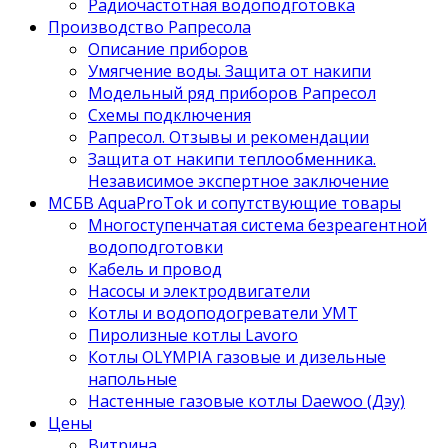
Радиочастотная водоподготовка
Производство Рапресола
Описание приборов
Умягчение воды. Защита от накипи
Модельный ряд приборов Рапресол
Схемы подключения
Рапресол. Отзывы и рекомендации
Защита от накипи теплообменника.
Независимое экспертное заключение
МСБВ AquaProTok и сопутствующие товары
Многоступенчатая система безреагентной
водоподготовки
Кабель и провод
Насосы и электродвигатели
Котлы и водоподогреватели УМТ
Пиролизные котлы Lavoro
Котлы OLYMPIA газовые и дизельные
напольные
Настенные газовые котлы Daewoo (Дэу)
Цены
Витрина