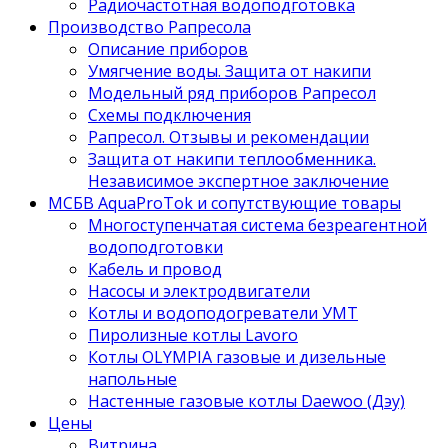
Радиочастотная водоподготовка
Производство Рапресола
Описание приборов
Умягчение воды. Защита от накипи
Модельный ряд приборов Рапресол
Схемы подключения
Рапресол. Отзывы и рекомендации
Защита от накипи теплообменника.
Независимое экспертное заключение
МСБВ AquaProTok и сопутствующие товары
Многоступенчатая система безреагентной
водоподготовки
Кабель и провод
Насосы и электродвигатели
Котлы и водоподогреватели УМТ
Пиролизные котлы Lavoro
Котлы OLYMPIA газовые и дизельные
напольные
Настенные газовые котлы Daewoo (Дэу)
Цены
Витрина