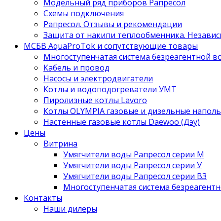
Модельный ряд приборов Рапресол
Схемы подключения
Рапресол. Отзывы и рекомендации
Защита от накипи теплообменника. Независ
МСБВ AquaProTok и сопутствующие товары
Многоступенчатая система безреагентной 
Кабель и провод
Насосы и электродвигатели
Котлы и водоподогреватели УМТ
Пиролизные котлы Lavoro
Котлы OLYMPIA газовые и дизельные напол
Настенные газовые котлы Daewoo (Дэу)
Цены
Витрина
Умягчители воды Рапресол серии М
Умягчители воды Рапресол серии У
Умягчители воды Рапресол серии ВЗ
Многоступенчатая система безреагент
Контакты
Наши дилеры