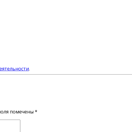
еятельности
.
поля помечены
*