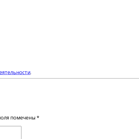
еятельности
.
поля помечены
*