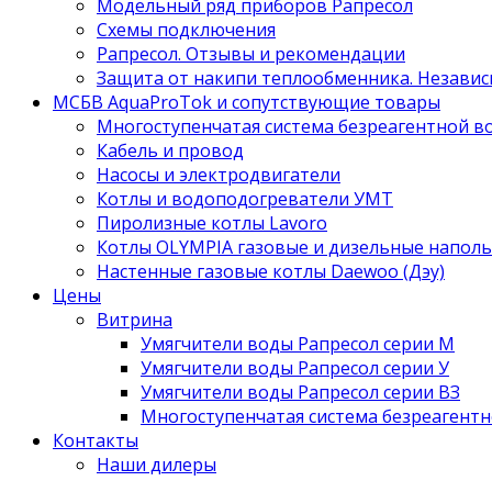
Модельный ряд приборов Рапресол
Схемы подключения
Рапресол. Отзывы и рекомендации
Защита от накипи теплообменника. Независ
МСБВ AquaProTok и сопутствующие товары
Многоступенчатая система безреагентной 
Кабель и провод
Насосы и электродвигатели
Котлы и водоподогреватели УМТ
Пиролизные котлы Lavoro
Котлы OLYMPIA газовые и дизельные напол
Настенные газовые котлы Daewoo (Дэу)
Цены
Витрина
Умягчители воды Рапресол серии М
Умягчители воды Рапресол серии У
Умягчители воды Рапресол серии ВЗ
Многоступенчатая система безреагент
Контакты
Наши дилеры