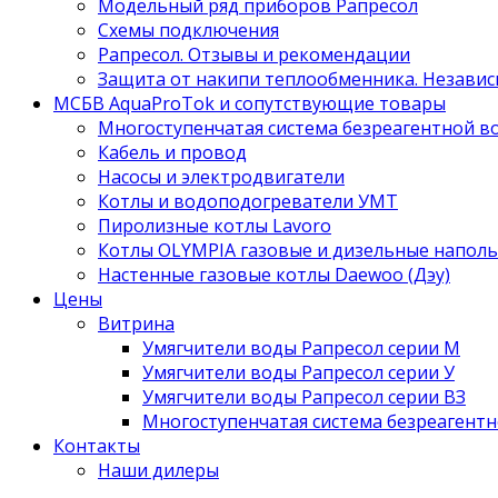
Модельный ряд приборов Рапресол
Схемы подключения
Рапресол. Отзывы и рекомендации
Защита от накипи теплообменника. Независ
МСБВ AquaProTok и сопутствующие товары
Многоступенчатая система безреагентной 
Кабель и провод
Насосы и электродвигатели
Котлы и водоподогреватели УМТ
Пиролизные котлы Lavoro
Котлы OLYMPIA газовые и дизельные напол
Настенные газовые котлы Daewoo (Дэу)
Цены
Витрина
Умягчители воды Рапресол серии М
Умягчители воды Рапресол серии У
Умягчители воды Рапресол серии ВЗ
Многоступенчатая система безреагент
Контакты
Наши дилеры