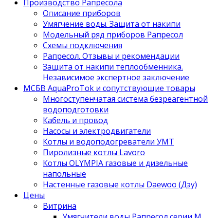
Производство Рапресола
Описание приборов
Умягчение воды. Защита от накипи
Модельный ряд приборов Рапресол
Схемы подключения
Рапресол. Отзывы и рекомендации
Защита от накипи теплообменника.
Независимое экспертное заключение
МСБВ AquaProTok и сопутствующие товары
Многоступенчатая система безреагентной
водоподготовки
Кабель и провод
Насосы и электродвигатели
Котлы и водоподогреватели УМТ
Пиролизные котлы Lavoro
Котлы OLYMPIA газовые и дизельные
напольные
Настенные газовые котлы Daewoo (Дэу)
Цены
Витрина
Умягчители воды Рапресол серии М