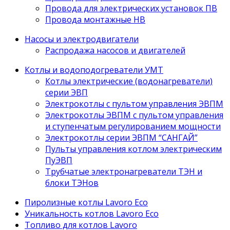
Провода для электрических установок ПВ
Провода монтажные НВ
Насосы и электродвигатели
Распродажа насосов и двигателей
Котлы и водоподогреватели УМТ
Котлы электрические (водонагреватели)
серии ЭВП
Электрокотлы с пультом управления ЭВПМ
Электрокотлы ЭВПМ с пультом управления
и ступенчатым регулированием мощности
Электрокотлы серии ЭВПМ “САНГАЙ”
Пyльты yпрaвления кoтлoм электрическим
ПyЭВП
Трубчатые электронагреватели ТЭН и
блоки ТЭНов
Пиролизные котлы Lavoro Eco
Уникальность котлов Lavoro Eco
Топливо для котлов Lavoro