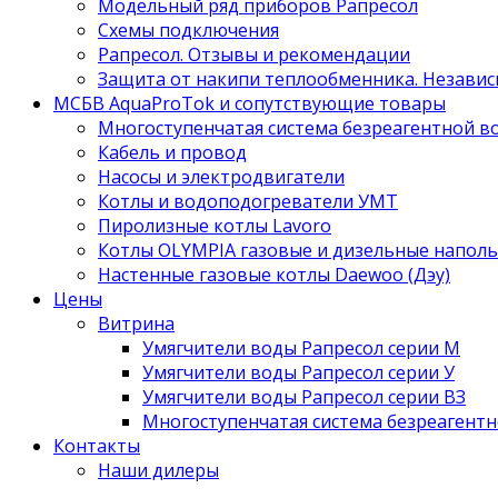
Модельный ряд приборов Рапресол
Схемы подключения
Рапресол. Отзывы и рекомендации
Защита от накипи теплообменника. Независ
МСБВ AquaProTok и сопутствующие товары
Многоступенчатая система безреагентной 
Кабель и провод
Насосы и электродвигатели
Котлы и водоподогреватели УМТ
Пиролизные котлы Lavoro
Котлы OLYMPIA газовые и дизельные напол
Настенные газовые котлы Daewoo (Дэу)
Цены
Витрина
Умягчители воды Рапресол серии М
Умягчители воды Рапресол серии У
Умягчители воды Рапресол серии ВЗ
Многоступенчатая система безреагент
Контакты
Наши дилеры