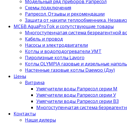
Модельный ряд приборов Рапресол
Схемы подключения
Рапресол. Отзывы и рекомендации
Защита от накипи теплообменника. Независ
МСБВ AquaProTok и сопутствующие товары
Многоступенчатая система безреагентной 
Кабель и провод
Насосы и электродвигатели
Котлы и водоподогреватели УМТ
Пиролизные котлы Lavoro
Котлы OLYMPIA газовые и дизельные напол
Настенные газовые котлы Daewoo (Дэу)
Цены
Витрина
Умягчители воды Рапресол серии М
Умягчители воды Рапресол серии У
Умягчители воды Рапресол серии ВЗ
Многоступенчатая система безреагент
Контакты
Наши дилеры