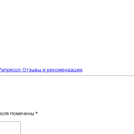
апресол. Отзывы и рекомендации
.
поля помечены
*