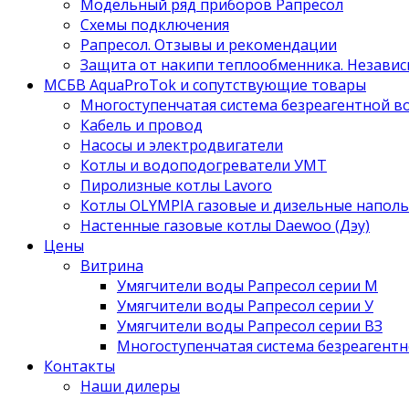
Модельный ряд приборов Рапресол
Схемы подключения
Рапресол. Отзывы и рекомендации
Защита от накипи теплообменника. Независ
МСБВ AquaProTok и сопутствующие товары
Многоступенчатая система безреагентной 
Кабель и провод
Насосы и электродвигатели
Котлы и водоподогреватели УМТ
Пиролизные котлы Lavoro
Котлы OLYMPIA газовые и дизельные напол
Настенные газовые котлы Daewoo (Дэу)
Цены
Витрина
Умягчители воды Рапресол серии М
Умягчители воды Рапресол серии У
Умягчители воды Рапресол серии ВЗ
Многоступенчатая система безреагент
Контакты
Наши дилеры