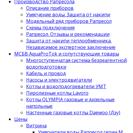
Производство Рапресола
Описание приборов
Умягчение воды. Защита от накипи
Модельный ряд приборов Рапресол
Схемы подключения
Рапресол. Отзывы и рекомендации
Защита от накипи теплообменника.
Независимое экспертное заключение
МСБВ AquaProTok и сопутствующие товары
Многоступенчатая система безреагентной
водоподготовки
Кабель и провод
Насосы и электродвигатели
Котлы и водоподогреватели УМТ
Пиролизные котлы Lavoro
Котлы OLYMPIA газовые и дизельные
напольные
Настенные газовые котлы Daewoo (Дэу)
Цены
Витрина
Умягчители воды Рапресол серии М