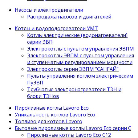
Насосы и электродвигатели
Распродажа насосов и двигателей
Котлы и водоподогреватели УМТ
Котлы электрические (водонагреватели)
серии ЭВП
Электрокотлы с пультом управления ЭВПМ
Электрокотлы ЭВПМ с пультом управления
и ступенчатым регулированием мощности
Электрокотлы серии ЭВПМ “САНГАЙ”
Пyльты yпрaвления кoтлoм электрическим
ПyЭВП
Трубчатые электронагреватели ТЭН и
блоки ТЭНов
Пиролизные котлы Lavoro Eco
Уникальность котлов Lavoro Eco
Топливо для котлов Lavoro
Бытовые пиролизные котлы Lavoro Eco серии С
Пиролизные котлы Lavoro Eco С12