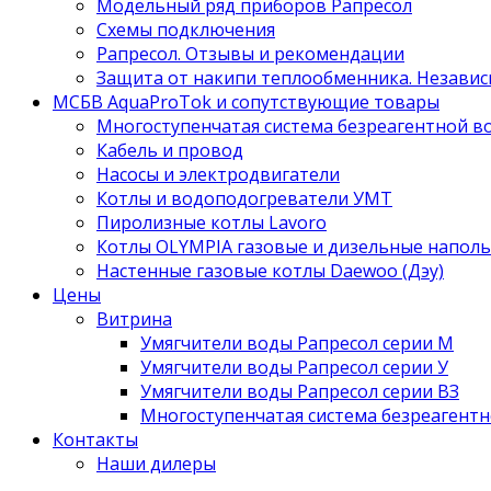
Модельный ряд приборов Рапресол
Схемы подключения
Рапресол. Отзывы и рекомендации
Защита от накипи теплообменника. Независ
МСБВ AquaProTok и сопутствующие товары
Многоступенчатая система безреагентной 
Кабель и провод
Насосы и электродвигатели
Котлы и водоподогреватели УМТ
Пиролизные котлы Lavoro
Котлы OLYMPIA газовые и дизельные напол
Настенные газовые котлы Daewoo (Дэу)
Цены
Витрина
Умягчители воды Рапресол серии М
Умягчители воды Рапресол серии У
Умягчители воды Рапресол серии ВЗ
Многоступенчатая система безреагент
Контакты
Наши дилеры