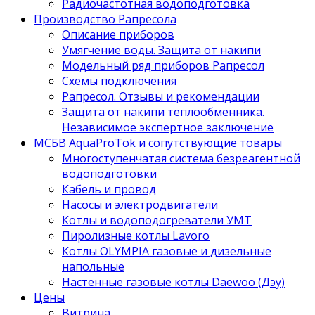
Радиочастотная водоподготовка
Производство Рапресола
Описание приборов
Умягчение воды. Защита от накипи
Модельный ряд приборов Рапресол
Схемы подключения
Рапресол. Отзывы и рекомендации
Защита от накипи теплообменника.
Независимое экспертное заключение
МСБВ AquaProTok и сопутствующие товары
Многоступенчатая система безреагентной
водоподготовки
Кабель и провод
Насосы и электродвигатели
Котлы и водоподогреватели УМТ
Пиролизные котлы Lavoro
Котлы OLYMPIA газовые и дизельные
напольные
Настенные газовые котлы Daewoo (Дэу)
Цены
Витрина