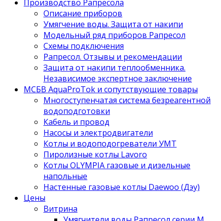
Производство Рапресола
Описание приборов
Умягчение воды. Защита от накипи
Модельный ряд приборов Рапресол
Схемы подключения
Рапресол. Отзывы и рекомендации
Защита от накипи теплообменника.
Независимое экспертное заключение
МСБВ AquaProTok и сопутствующие товары
Многоступенчатая система безреагентной
водоподготовки
Кабель и провод
Насосы и электродвигатели
Котлы и водоподогреватели УМТ
Пиролизные котлы Lavoro
Котлы OLYMPIA газовые и дизельные
напольные
Настенные газовые котлы Daewoo (Дэу)
Цены
Витрина
Умягчители воды Рапресол серии М