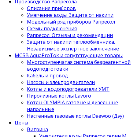
Производство Рапресола
Описание приборов
Умягчение воды. Защита от накипи
Модельный ряд приборов Рапресол
Схемы подключения
Рапресол. Отзывы и рекомендации
Защита от накипи теплообменника.
Независимое экспертное заключение
МСБВ AquaProTok и сопутствующие товары
Многоступенчатая система безреагентной
водоподготовки
Кабель и провод
Насосы и электродвигатели
Котлы и водоподогреватели УМТ
Пиролизные котлы Lavoro
Котлы OLYMPIA газовые и дизельные
напольные
Настенные газовые котлы Daewoo (Дэу)
Цены
Витрина
Умягчители воды Рапресол серии М