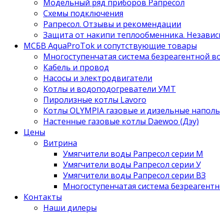
Модельный ряд приборов Рапресол
Схемы подключения
Рапресол. Отзывы и рекомендации
Защита от накипи теплообменника. Независ
МСБВ AquaProTok и сопутствующие товары
Многоступенчатая система безреагентной 
Кабель и провод
Насосы и электродвигатели
Котлы и водоподогреватели УМТ
Пиролизные котлы Lavoro
Котлы OLYMPIA газовые и дизельные напол
Настенные газовые котлы Daewoo (Дэу)
Цены
Витрина
Умягчители воды Рапресол серии М
Умягчители воды Рапресол серии У
Умягчители воды Рапресол серии ВЗ
Многоступенчатая система безреагент
Контакты
Наши дилеры