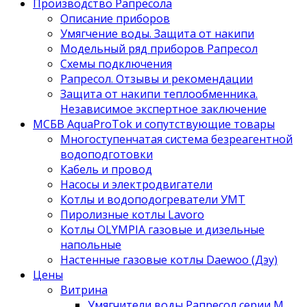
Производство Рапресола
Описание приборов
Умягчение воды. Защита от накипи
Модельный ряд приборов Рапресол
Схемы подключения
Рапресол. Отзывы и рекомендации
Защита от накипи теплообменника.
Независимое экспертное заключение
МСБВ AquaProTok и сопутствующие товары
Многоступенчатая система безреагентной
водоподготовки
Кабель и провод
Насосы и электродвигатели
Котлы и водоподогреватели УМТ
Пиролизные котлы Lavoro
Котлы OLYMPIA газовые и дизельные
напольные
Настенные газовые котлы Daewoo (Дэу)
Цены
Витрина
Умягчители воды Рапресол серии М