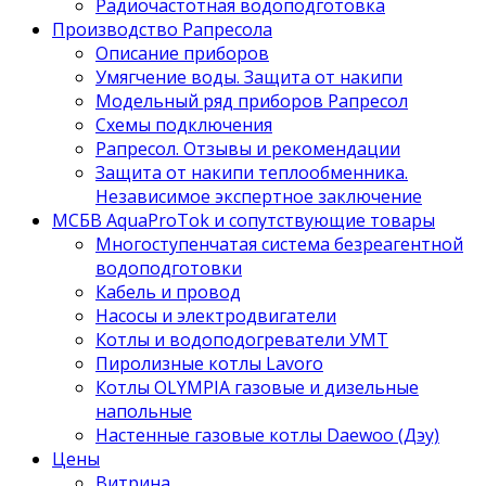
Радиочастотная водоподготовка
Производство Рапресола
Описание приборов
Умягчение воды. Защита от накипи
Модельный ряд приборов Рапресол
Схемы подключения
Рапресол. Отзывы и рекомендации
Защита от накипи теплообменника.
Независимое экспертное заключение
МСБВ AquaProTok и сопутствующие товары
Многоступенчатая система безреагентной
водоподготовки
Кабель и провод
Насосы и электродвигатели
Котлы и водоподогреватели УМТ
Пиролизные котлы Lavoro
Котлы OLYMPIA газовые и дизельные
напольные
Настенные газовые котлы Daewoo (Дэу)
Цены
Витрина