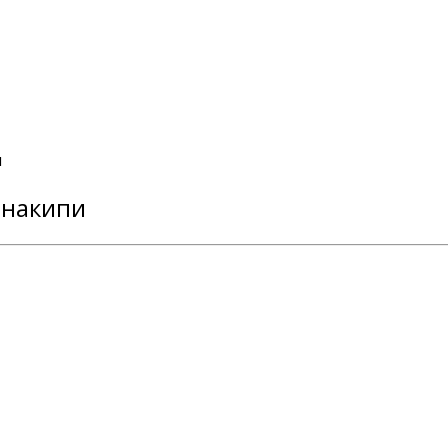
и
 накипи