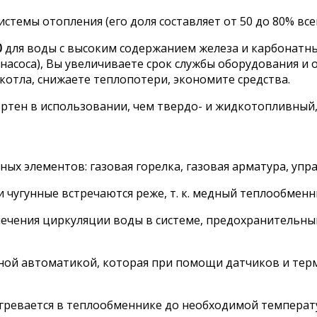
темы отопления (его доля составляет от 50 до 80% все
0
для воды с высоким содержанием железа и карбонатных
асоса), Вы увеличиваете срок службы оборудования и 
отла, снижаете теплопотери, экономите средства.
ртен в использовании, чем твердо- и жидкотопливный, 
ных элементов: газовая горелка, газовая арматура, упр
чугунные встречаются реже, т. к. медный теплообменни
спечения циркуляции воды в системе, предохранительн
ной автоматикой, которая при помощи датчиков и тер
гревается в теплообменнике до необходимой температ