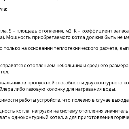
ла:
, S – площадь отопления, м2, К – коэффициент запаса 
за). Мощность приобретаемого котла должна быть не м
 только на основании теплотехнического расчета, в
правятся с отоплением небольших и среднего размера 
тел.
вальников пропускной способности двухконтурного кот
йлера либо газовую колонку для нагревания воды.
мости работы устройств, что полезно в случае выхода и
щность котла, нагрузки на систему отопления значите
вать одноконтурный котел, а для приготовления горя