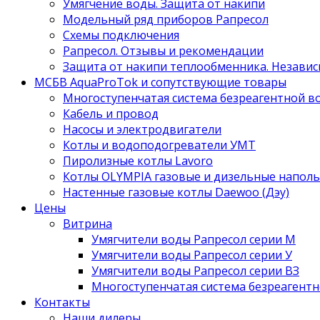
Умягчение воды. Защита от накипи
Модельный ряд приборов Рапресол
Схемы подключения
Рапресол. Отзывы и рекомендации
Защита от накипи теплообменника. Независ
МСБВ AquaProTok и сопутствующие товары
Многоступенчатая система безреагентной 
Кабель и провод
Насосы и электродвигатели
Котлы и водоподогреватели УМТ
Пиролизные котлы Lavoro
Котлы OLYMPIA газовые и дизельные напол
Настенные газовые котлы Daewoo (Дэу)
Цены
Витрина
Умягчители воды Рапресол серии М
Умягчители воды Рапресол серии У
Умягчители воды Рапресол серии ВЗ
Многоступенчатая система безреагент
Контакты
Наши дилеры