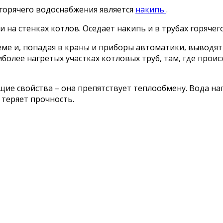
горячего водоснабжения является
накипь
.
 на стенках котлов. Оседает накипь и в трубах горячег
е и, попадая в краны и приборы автоматики, выводят 
иболее нагретых участках котловых труб, там, где про
е свойства – она препятствует теплообмену. Вода наг
 теряет прочность.