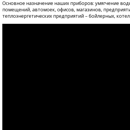
Основное назначение наших приборов: умягчение воды
помещений, автомоек, офисов, магазинов, предприя
теплоэнергетических предприятий – бойлерных, котель