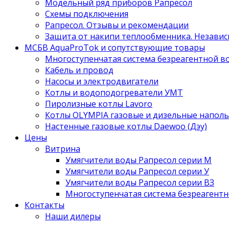
Модельный ряд приборов Рапресол
Схемы подключения
Рапресол. Отзывы и рекомендации
Защита от накипи теплообменника. Независ
МСБВ AquaProTok и сопутствующие товары
Многоступенчатая система безреагентной 
Кабель и провод
Насосы и электродвигатели
Котлы и водоподогреватели УМТ
Пиролизные котлы Lavoro
Котлы OLYMPIA газовые и дизельные напол
Настенные газовые котлы Daewoo (Дэу)
Цены
Витрина
Умягчители воды Рапресол серии М
Умягчители воды Рапресол серии У
Умягчители воды Рапресол серии ВЗ
Многоступенчатая система безреагент
Контакты
Наши дилеры