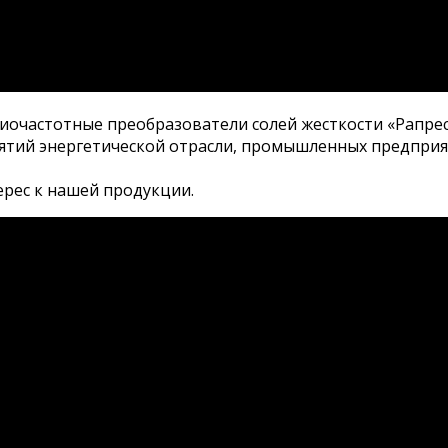
иочастотные преобразователи солей жесткости «Рапре
тий энергетической отрасли, промышленных предприя
ерес к нашей продукции.