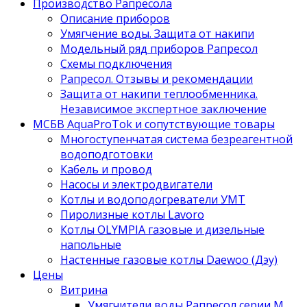
Производство Рапресола
Описание приборов
Умягчение воды. Защита от накипи
Модельный ряд приборов Рапресол
Схемы подключения
Рапресол. Отзывы и рекомендации
Защита от накипи теплообменника.
Независимое экспертное заключение
МСБВ AquaProTok и сопутствующие товары
Многоступенчатая система безреагентной
водоподготовки
Кабель и провод
Насосы и электродвигатели
Котлы и водоподогреватели УМТ
Пиролизные котлы Lavoro
Котлы OLYMPIA газовые и дизельные
напольные
Настенные газовые котлы Daewoo (Дэу)
Цены
Витрина
Умягчители воды Рапресол серии М