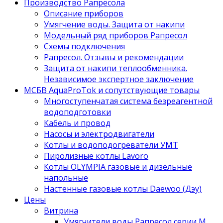
Производство Рапресола
Описание приборов
Умягчение воды. Защита от накипи
Модельный ряд приборов Рапресол
Схемы подключения
Рапресол. Отзывы и рекомендации
Защита от накипи теплообменника.
Независимое экспертное заключение
МСБВ AquaProTok и сопутствующие товары
Многоступенчатая система безреагентной
водоподготовки
Кабель и провод
Насосы и электродвигатели
Котлы и водоподогреватели УМТ
Пиролизные котлы Lavoro
Котлы OLYMPIA газовые и дизельные
напольные
Настенные газовые котлы Daewoo (Дэу)
Цены
Витрина
Умягчители воды Рапресол серии М