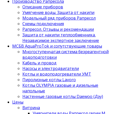
Производство Рапресола
Описание приборов
Умягчение воды. Защита от накипи
Модельный ряд приборов Рапресол
Схемы подключения
Рапресол. Отзывы и рекомендации
Защита от накипи теплообменника.
Независимое экспертное заключение
МСБВ AquaProTok и сопутствующие товары
Многоступенчатая система безреагентной
водоподготовки
Кабель и провод
Насосы и электродвигатели
Котлы и водоподогреватели УМТ
Пиролизные котлы Lavoro
Котлы OLYMPIA газовые и дизельные
напольные
Настенные газовые котлы Daewoo (Дэу)
Цены
Витрина
Умягчители воды Рапресол серии М