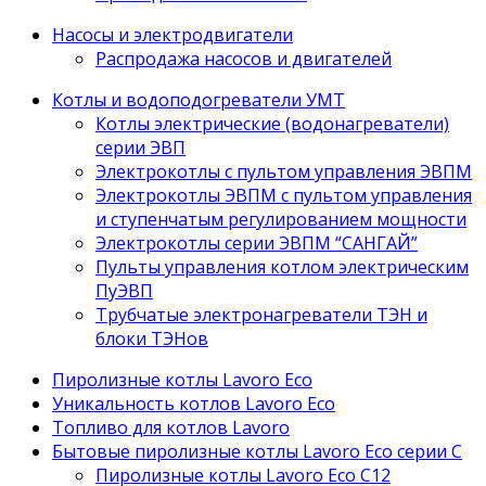
Насосы и электродвигатели
Распродажа насосов и двигателей
Котлы и водоподогреватели УМТ
Котлы электрические (водонагреватели)
серии ЭВП
Электрокотлы с пультом управления ЭВПМ
Электрокотлы ЭВПМ с пультом управления
и ступенчатым регулированием мощности
Электрокотлы серии ЭВПМ “САНГАЙ”
Пyльты yпрaвления кoтлoм электрическим
ПyЭВП
Трубчатые электронагреватели ТЭН и
блоки ТЭНов
Пиролизные котлы Lavoro Eco
Уникальность котлов Lavoro Eco
Топливо для котлов Lavoro
Бытовые пиролизные котлы Lavoro Eco серии С
Пиролизные котлы Lavoro Eco С12