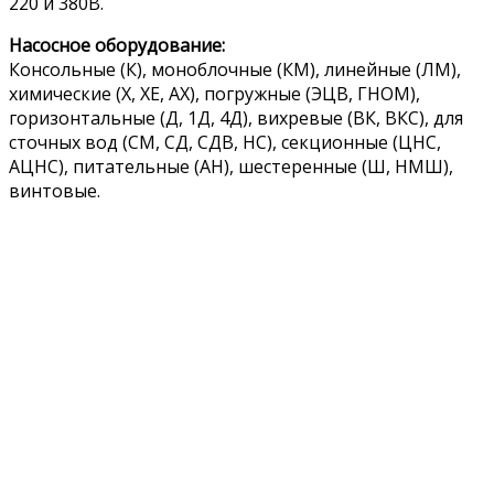
220 и 380В.
Насосное оборудование:
Консольные (К), моноблочные (КМ), линейные (ЛМ),
химические (Х, ХЕ, АХ), погружные (ЭЦВ, ГНОМ),
горизонтальные (Д, 1Д, 4Д), вихревые (ВК, ВКС), для
сточных вод (СМ, СД, СДВ, НС), секционные (ЦНС,
АЦНС), питательные (АН), шестеренные (Ш, НМШ),
винтовые.