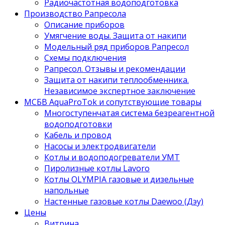
Радиочастотная водоподготовка
Производство Рапресола
Описание приборов
Умягчение воды. Защита от накипи
Модельный ряд приборов Рапресол
Схемы подключения
Рапресол. Отзывы и рекомендации
Защита от накипи теплообменника.
Независимое экспертное заключение
МСБВ AquaProTok и сопутствующие товары
Многоступенчатая система безреагентной
водоподготовки
Кабель и провод
Насосы и электродвигатели
Котлы и водоподогреватели УМТ
Пиролизные котлы Lavoro
Котлы OLYMPIA газовые и дизельные
напольные
Настенные газовые котлы Daewoo (Дэу)
Цены
Витрина