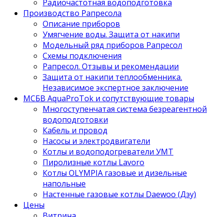
Радиочастотная водоподготовка
Производство Рапресола
Описание приборов
Умягчение воды. Защита от накипи
Модельный ряд приборов Рапресол
Схемы подключения
Рапресол. Отзывы и рекомендации
Защита от накипи теплообменника.
Независимое экспертное заключение
МСБВ AquaProTok и сопутствующие товары
Многоступенчатая система безреагентной
водоподготовки
Кабель и провод
Насосы и электродвигатели
Котлы и водоподогреватели УМТ
Пиролизные котлы Lavoro
Котлы OLYMPIA газовые и дизельные
напольные
Настенные газовые котлы Daewoo (Дэу)
Цены
Витрина