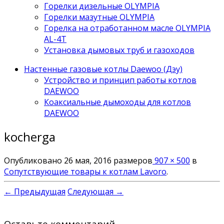
Горелки дизельные OLYMPIA
Горелки мазутные OLYMPIA
Горелка на отработанном масле OLYMPIA
AL-4T
Установка дымовых труб и газоходов
Настенные газовые котлы Daewoo (Дэу)
Устройство и принцип работы котлов
DAEWOO
Коаксиальные дымоходы для котлов
DAEWOO
kocherga
Опубликовано
26 мая, 2016
размеров
907 × 500
в
Сопутствующие товары к котлам Lavoro
.
← Предыдущая
Следующая →
Оставьте комментарий