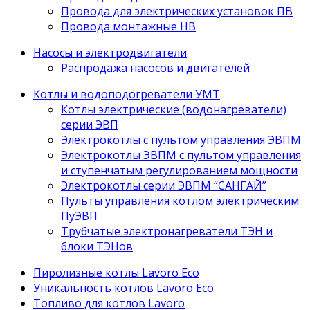
Провода для электрических установок ПВ
Провода монтажные НВ
Насосы и электродвигатели
Распродажа насосов и двигателей
Котлы и водоподогреватели УМТ
Котлы электрические (водонагреватели)
серии ЭВП
Электрокотлы с пультом управления ЭВПМ
Электрокотлы ЭВПМ с пультом управления
и ступенчатым регулированием мощности
Электрокотлы серии ЭВПМ “САНГАЙ”
Пyльты yпрaвления кoтлoм электрическим
ПyЭВП
Трубчатые электронагреватели ТЭН и
блоки ТЭНов
Пиролизные котлы Lavoro Eco
Уникальность котлов Lavoro Eco
Топливо для котлов Lavoro