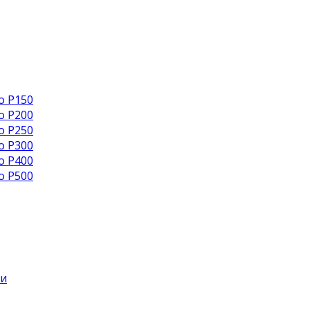
o P150
o P200
o P250
o P300
o P400
o P500
ти