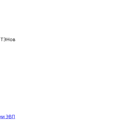
 ТЭНов
рии ЭВП