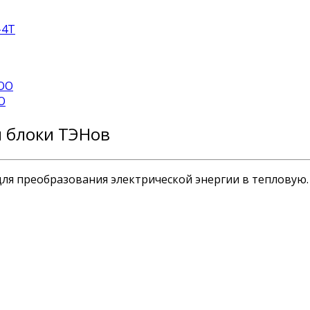
-4T
WOO
O
и блоки ТЭНов
ля преобразования электрической энергии в тепловую.