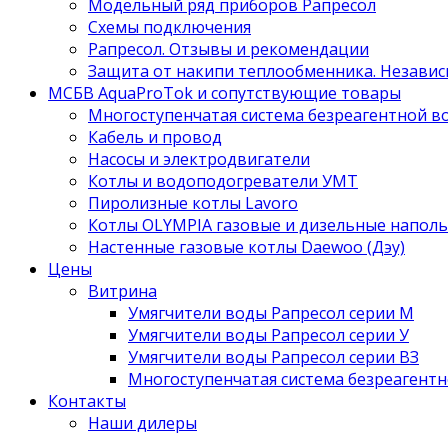
Модельный ряд приборов Рапресол
Схемы подключения
Рапресол. Отзывы и рекомендации
Защита от накипи теплообменника. Независ
МСБВ AquaProTok и сопутствующие товары
Многоступенчатая система безреагентной 
Кабель и провод
Насосы и электродвигатели
Котлы и водоподогреватели УМТ
Пиролизные котлы Lavoro
Котлы OLYMPIA газовые и дизельные напол
Настенные газовые котлы Daewoo (Дэу)
Цены
Витрина
Умягчители воды Рапресол серии М
Умягчители воды Рапресол серии У
Умягчители воды Рапресол серии ВЗ
Многоступенчатая система безреагент
Контакты
Наши дилеры