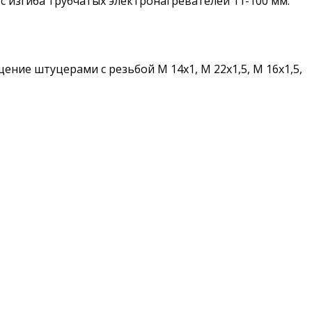
ус изгиба трубчатых электронагревателей 11-100 мм.
ие штуцерами с резьбой М 14х1, М 22х1,5, М 16х1,5,