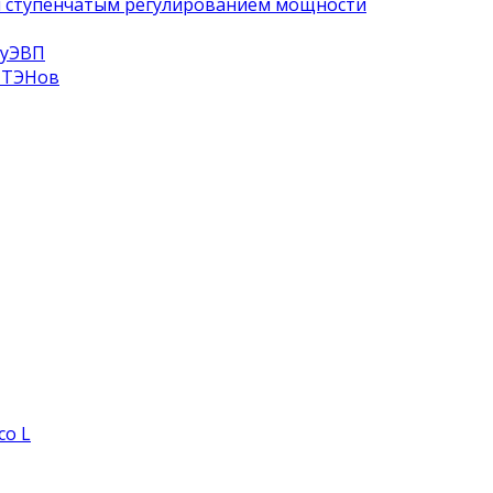
и ступенчатым регулированием мощности
ПyЭВП
 ТЭНов
co L