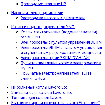
Провода монтажные НВ
Насосы и электродвигатели
Распродажа насосов и двигателей
Котлы и водоподогреватели УМТ
Котлы электрические (водонагреватели)
серии ЭВП
Электрокотлы с пультом управления ЭВПМ
Электрокотлы ЭВПМ с пультом управления
и ступенчатым регулированием мощности
Электрокотлы серии ЭВПМ “САНГАЙ”
Пyльты yпрaвления кoтлoм электрическим
ПyЭВП
Трубчатые электронагреватели ТЭН и
блоки ТЭНов
Пиролизные котлы Lavoro Eco
Уникальность котлов Lavoro Eco
Топливо для котлов Lavoro
Бытовые пиролизные котлы Lavoro Eco серии С