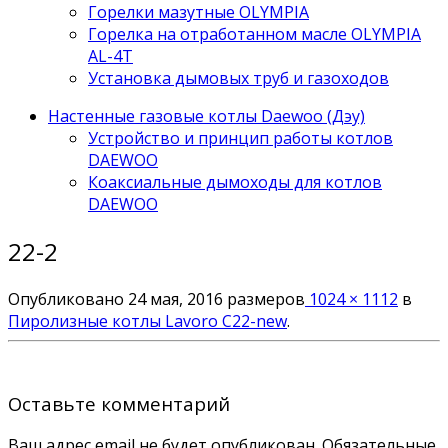
Горелки мазутные OLYMPIA
Горелка на отработанном масле OLYMPIA
AL-4T
Установка дымовых труб и газоходов
Настенные газовые котлы Daewoo (Дэу)
Устройство и принцип работы котлов
DAEWOO
Коаксиальные дымоходы для котлов
DAEWOO
22-2
Опубликовано
24 мая, 2016
размеров
1024 × 1112
в
Пиролизные котлы Lavoro C22-new
.
Оставьте комментарий
Ваш адрес email не будет опубликован.
Обязательные