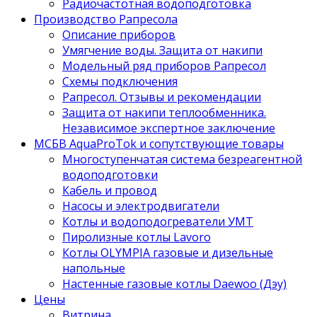
Радиочастотная водоподготовка
Производство Рапресола
Описание приборов
Умягчение воды. Защита от накипи
Модельный ряд приборов Рапресол
Схемы подключения
Рапресол. Отзывы и рекомендации
Защита от накипи теплообменника.
Независимое экспертное заключение
МСБВ AquaProTok и сопутствующие товары
Многоступенчатая система безреагентной
водоподготовки
Кабель и провод
Насосы и электродвигатели
Котлы и водоподогреватели УМТ
Пиролизные котлы Lavoro
Котлы OLYMPIA газовые и дизельные
напольные
Настенные газовые котлы Daewoo (Дэу)
Цены
Витрина