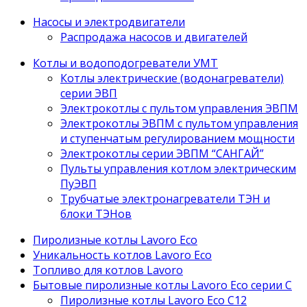
Насосы и электродвигатели
Распродажа насосов и двигателей
Котлы и водоподогреватели УМТ
Котлы электрические (водонагреватели)
серии ЭВП
Электрокотлы с пультом управления ЭВПМ
Электрокотлы ЭВПМ с пультом управления
и ступенчатым регулированием мощности
Электрокотлы серии ЭВПМ “САНГАЙ”
Пyльты yпрaвления кoтлoм электрическим
ПyЭВП
Трубчатые электронагреватели ТЭН и
блоки ТЭНов
Пиролизные котлы Lavoro Eco
Уникальность котлов Lavoro Eco
Топливо для котлов Lavoro
Бытовые пиролизные котлы Lavoro Eco серии С
Пиролизные котлы Lavoro Eco С12