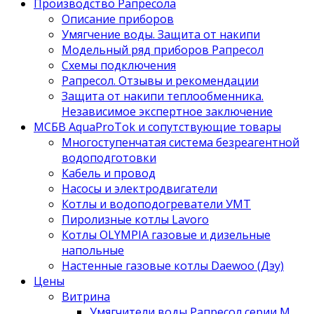
Производство Рапресола
Описание приборов
Умягчение воды. Защита от накипи
Модельный ряд приборов Рапресол
Схемы подключения
Рапресол. Отзывы и рекомендации
Защита от накипи теплообменника.
Независимое экспертное заключение
МСБВ AquaProTok и сопутствующие товары
Многоступенчатая система безреагентной
водоподготовки
Кабель и провод
Насосы и электродвигатели
Котлы и водоподогреватели УМТ
Пиролизные котлы Lavoro
Котлы OLYMPIA газовые и дизельные
напольные
Настенные газовые котлы Daewoo (Дэу)
Цены
Витрина
Умягчители воды Рапресол серии М