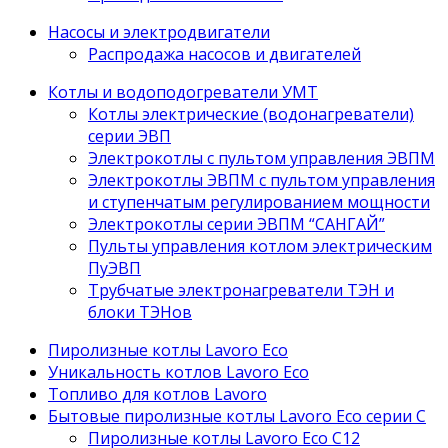
Насосы и электродвигатели
Распродажа насосов и двигателей
Котлы и водоподогреватели УМТ
Котлы электрические (водонагреватели)
серии ЭВП
Электрокотлы с пультом управления ЭВПМ
Электрокотлы ЭВПМ с пультом управления
и ступенчатым регулированием мощности
Электрокотлы серии ЭВПМ “САНГАЙ”
Пyльты yпрaвления кoтлoм электрическим
ПyЭВП
Трубчатые электронагреватели ТЭН и
блоки ТЭНов
Пиролизные котлы Lavoro Eco
Уникальность котлов Lavoro Eco
Топливо для котлов Lavoro
Бытовые пиролизные котлы Lavoro Eco серии С
Пиролизные котлы Lavoro Eco С12