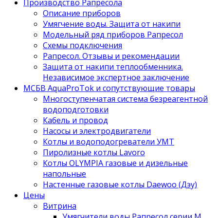
Производство Рапресола
Описание приборов
Умягчение воды. Защита от накипи
Модельный ряд приборов Рапресол
Схемы подключения
Рапресол. Отзывы и рекомендации
Защита от накипи теплообменника.
Независимое экспертное заключение
МСБВ AquaProTok и сопутствующие товары
Многоступенчатая система безреагентной
водоподготовки
Кабель и провод
Насосы и электродвигатели
Котлы и водоподогреватели УМТ
Пиролизные котлы Lavoro
Котлы OLYMPIA газовые и дизельные
напольные
Настенные газовые котлы Daewoo (Дэу)
Цены
Витрина
Умягчители воды Рапресол серии М