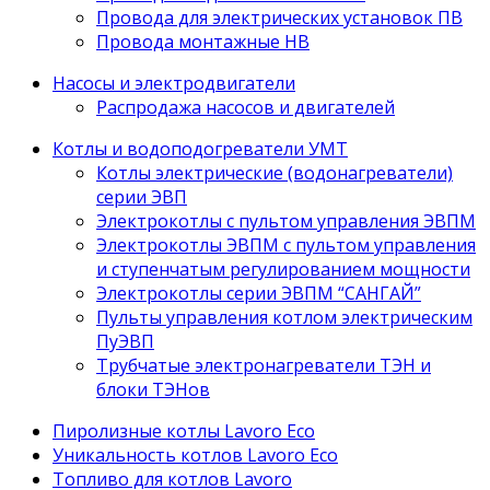
Провода для электрических установок ПВ
Провода монтажные НВ
Насосы и электродвигатели
Распродажа насосов и двигателей
Котлы и водоподогреватели УМТ
Котлы электрические (водонагреватели)
серии ЭВП
Электрокотлы с пультом управления ЭВПМ
Электрокотлы ЭВПМ с пультом управления
и ступенчатым регулированием мощности
Электрокотлы серии ЭВПМ “САНГАЙ”
Пyльты yпрaвления кoтлoм электрическим
ПyЭВП
Трубчатые электронагреватели ТЭН и
блоки ТЭНов
Пиролизные котлы Lavoro Eco
Уникальность котлов Lavoro Eco
Топливо для котлов Lavoro