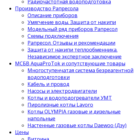
Радиочастотная водоподготовка
Производство Рапресола
Описание приборов
Умягчение воды. Защита от накипи
Модельный ряд приборов Рапресол
Схемы подключения
Рапресол. Отзывы и рекомендации
Защита от накипи теплообменника.
Независимое экспертное заключение
МСБВ AquaProTok и сопутствующие товары
Многоступенчатая система безреагентной
водоподготовки
Кабель и провод
Насосы и электродвигатели
Котлы и водоподогреватели УМТ
Пиролизные котлы Lavoro
Котлы OLYMPIA газовые и дизельные
напольные
Настенные газовые котлы Daewoo (Дэу)
Цены
Витрина