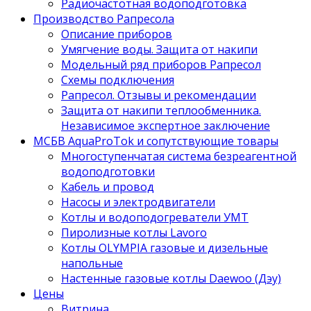
Радиочастотная водоподготовка
Производство Рапресола
Описание приборов
Умягчение воды. Защита от накипи
Модельный ряд приборов Рапресол
Схемы подключения
Рапресол. Отзывы и рекомендации
Защита от накипи теплообменника.
Независимое экспертное заключение
МСБВ AquaProTok и сопутствующие товары
Многоступенчатая система безреагентной
водоподготовки
Кабель и провод
Насосы и электродвигатели
Котлы и водоподогреватели УМТ
Пиролизные котлы Lavoro
Котлы OLYMPIA газовые и дизельные
напольные
Настенные газовые котлы Daewoo (Дэу)
Цены
Витрина