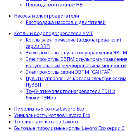
Провода монтажные НВ
Насосы и электродвигатели
Распродажа насосов и двигателей
Котлы и водоподогреватели УМТ
Котлы электрические (водонагреватели)
серии ЭВП
Электрокотлы с пультом управления ЭВПМ
Электрокотлы ЭВПМ с пультом управления
и ступенчатым регулированием мощности
Электрокотлы серии ЭВПМ “САНГАЙ”
Пyльты yпрaвления кoтлoм электрическим
ПyЭВП
Трубчатые электронагреватели ТЭН и
блоки ТЭНов
Пиролизные котлы Lavoro Eco
Уникальность котлов Lavoro Eco
Топливо для котлов Lavoro
Бытовые пиролизные котлы Lavoro Eco серии С