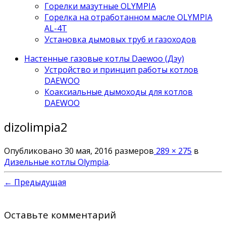
Горелки мазутные OLYMPIA
Горелка на отработанном масле OLYMPIA
AL-4T
Установка дымовых труб и газоходов
Настенные газовые котлы Daewoo (Дэу)
Устройство и принцип работы котлов
DAEWOO
Коаксиальные дымоходы для котлов
DAEWOO
dizolimpia2
Опубликовано
30 мая, 2016
размеров
289 × 275
в
Дизельные котлы Olympia
.
← Предыдущая
Оставьте комментарий