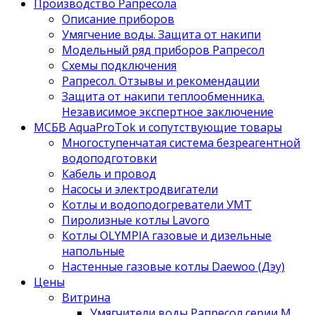
Производство Рапресола
Описание приборов
Умягчение воды. Защита от накипи
Модельный ряд приборов Рапресол
Схемы подключения
Рапресол. Отзывы и рекомендации
Защита от накипи теплообменника.
Независимое экспертное заключение
МСБВ AquaProTok и сопутствующие товары
Многоступенчатая система безреагентной
водоподготовки
Кабель и провод
Насосы и электродвигатели
Котлы и водоподогреватели УМТ
Пиролизные котлы Lavoro
Котлы OLYMPIA газовые и дизельные
напольные
Настенные газовые котлы Daewoo (Дэу)
Цены
Витрина
Умягчители воды Рапресол серии М