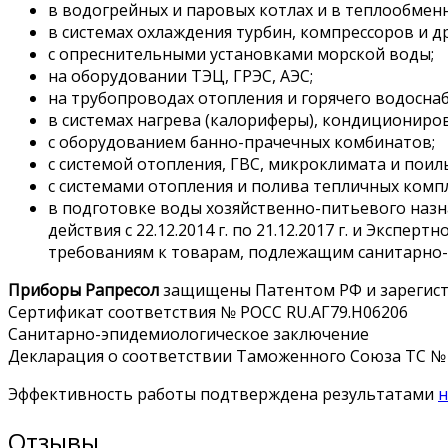
в водогрейных и паровых котлах и в теплообменн
в системах охлаждения турбин, компрессоров и др
с опреснительными установками морской воды;
на оборудовании ТЭЦ, ГРЭС, АЭС;
на трубопроводах отопления и горячего водосна
в системах нагрева (калориферы), кондициониро
с оборудованием банно-прачечных комбинатов;
с системой отопления, ГВС, микроклимата и пои
с системами отопления и полива тепличных комп
в подготовке воды хозяйственно-питьевого назн
действия с 22.12.2014 г. по 21.12.2017 г. и Экс
требованиям к товарам, подлежащим санитарно-
Приборы Рапресол
защищены Патентом РФ и зарегис
Сертификат соответствия № РОСС RU.АГ79.Н06206
Санитарно-эпидемиологическое заключение
Декларация о соответствии Таможенного Союза ТС № 
Эффективность работы подтверждена результатами
н
Отзывы