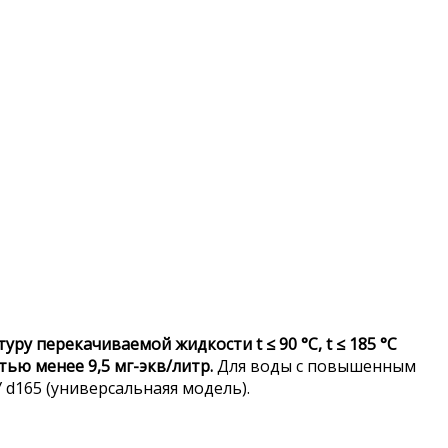
ру перекачиваемой жидкости t ≤ 90 °C, t ≤ 185 °C
тью менее 9,5 мг-экв/литр.
Для воды с повышенным
d165 (универсальнаяя модель).