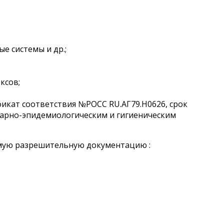
е системы и др.;
ксов;
икат соответствия №РОСС RU.AГ79.Н0626, срок
нитарно-эпидемиологическим и гигиеническим
мую разрешительную документацию :