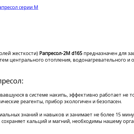
апресол серии М
олей жесткости)
Рапресол-2М d165
предназначен для за
стем центрального отопления, водонагревательного и 
ресол:
вавшуюся в системе накипь, эффективно работает не то
ические реагенты, прибор экологичен и безопасен.
иальных знаний и навыков и занимает не более 15 мин
 и сохраняет кальций и магний, необходимы нашему орг