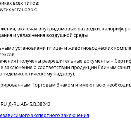
иках всех типов;
угих установок;
бжения, включая внутридомовые разводки, калориферны
вания и увлажнения воздушной среды;
льными установками птице- и животноводческих компле
лексов;
ачения (получены разрешительные документы – Сертиф
пертное заключение о соответствии продукции Единым са
эпидемиологическому надзору);
трированным Торговым Знаком и имеют всю необходи
RU Д-RU.АВ45.B.38242
езависимого экспертного заключения