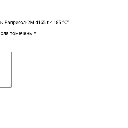
 Рапресол-2М d165 t ≤ 185 °C”
поля помечены
*