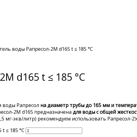
тель воды Рапресол-2М d165 t ≤ 185 °C
М d165 t ≤ 185 °C
 воды Рапресол
на диаметр трубы до 165 мм и температу
пресол-2М d165 предназначена
для воды с общей жесткос
5 мг-экв/литр) рекомендуем использовать Рапресол-2У 
t ≤ 185 °C