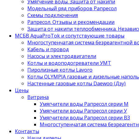
Умягчение воды. Защита от накипи
Модельный ряд приборов Рапресол
Схемы подключения
Рапресол. Отзывы и рекомендации
Защита от накипи теплообменника. Независ
МСБВ AquaProTok и сопутствующие товары
Многоступенчатая система безреагентной 
Кабель и провод
Насосы и электродвигатели
Котлы и водоподогреватели УМТ
Пиролизные котлы Lavoro
Котлы OLYMPIA газовые и дизельные напол
Настенные газовые котлы Daewoo (Дэу)
Цены
Витрина
Умягчители воды Рапресол серии М
Умягчители воды Рапресол серии У
Умягчители воды Рапресол серии ВЗ
Многоступенчатая система безреагент
Контакты
Наши дилеры