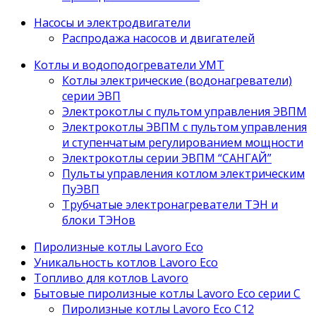
Насосы и электродвигатели
Распродажа насосов и двигателей
Котлы и водоподогреватели УМТ
Котлы электрические (водонагреватели)
серии ЭВП
Электрокотлы с пультом управления ЭВПМ
Электрокотлы ЭВПМ с пультом управления
и ступенчатым регулированием мощности
Электрокотлы серии ЭВПМ “САНГАЙ”
Пyльты yпрaвления кoтлoм электрическим
ПyЭВП
Трубчатые электронагреватели ТЭН и
блоки ТЭНов
Пиролизные котлы Lavoro Eco
Уникальность котлов Lavoro Eco
Топливо для котлов Lavoro
Бытовые пиролизные котлы Lavoro Eco серии С
Пиролизные котлы Lavoro Eco С12