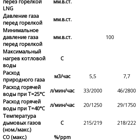
перез горелкой
мм.в.ст.
LNG
Давление газа
мм.в.ст.
перед горелкой
Минимальное
давление газа
мм.в.ст.
100
перед горелкой
Максимальный
нагрев котловой
С
воды
Расход
м3/час
5,5
7,7
природного газа
Расход горячей
л/мин/час
33/2000
46/2800
воды при Т=25°С
Расход горячей
л/мин/час
20/1250
29/1750
воды при Т=40°С
Температура
дымовых газов
С
215/219
218/222
(ном./макс.)
CO (макс.)
%/ppm