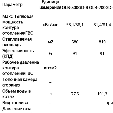
Единица
Параметр
измерения
OLB-500GD-R
OLB-700GD-
Макс. Тепловая
мощность
кВт/час
58,1/58,1
81,4/81,4
контура
отопления/ГВС
Отапливаемая
м2
580
810
площадь
Эффективность
%
91
91
(КПД)
Рабочее давление
контура
кгс/м2
отопления/ГВС
Топочная камера
–
сгорания
Объем воды в
л
77,5
101,3
котле
Вид топлива
–
при
Давление газа