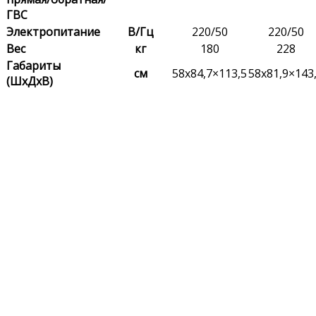
ГВС
Электропитание
В/Гц
220/50
220/50
Вес
кг
180
228
Габариты
cм
58х84,7×113,5
58х81,9×143
(ШхДхВ)