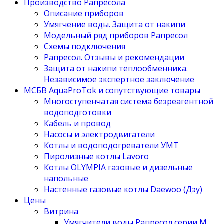
Производство Рапресола
Описание приборов
Умягчение воды. Защита от накипи
Модельный ряд приборов Рапресол
Схемы подключения
Рапресол. Отзывы и рекомендации
Защита от накипи теплообменника.
Независимое экспертное заключение
МСБВ AquaProTok и сопутствующие товары
Многоступенчатая система безреагентной
водоподготовки
Кабель и провод
Насосы и электродвигатели
Котлы и водоподогреватели УМТ
Пиролизные котлы Lavoro
Котлы OLYMPIA газовые и дизельные
напольные
Настенные газовые котлы Daewoo (Дэу)
Цены
Витрина
Умягчители воды Рапресол серии М