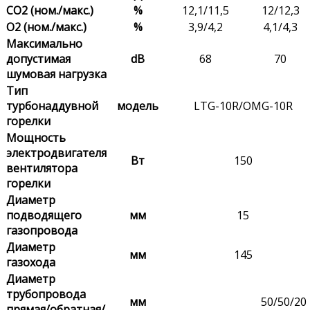
CO2 (ном./макс.)
%
12,1/11,5
12/12,3
О2 (ном./макс.)
%
3,9/4,2
4,1/4,3
Максимально
допустимая
dB
68
70
шумовая нагрузка
Тип
турбонаддувной
модель
LTG-10R/OMG-10R
горелки
Мощность
электродвигателя
Вт
150
вентилятора
горелки
Диаметр
подводящего
мм
15
газопровода
Диаметр
мм
145
газохода
Диаметр
трубопровода
мм
50/50/20
прямая/обратная/