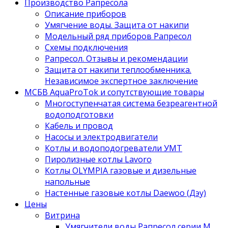
Производство Рапресола
Описание приборов
Умягчение воды. Защита от накипи
Модельный ряд приборов Рапресол
Схемы подключения
Рапресол. Отзывы и рекомендации
Защита от накипи теплообменника.
Независимое экспертное заключение
МСБВ AquaProTok и сопутствующие товары
Многоступенчатая система безреагентной
водоподготовки
Кабель и провод
Насосы и электродвигатели
Котлы и водоподогреватели УМТ
Пиролизные котлы Lavoro
Котлы OLYMPIA газовые и дизельные
напольные
Настенные газовые котлы Daewoo (Дэу)
Цены
Витрина
Умягчители воды Рапресол серии М