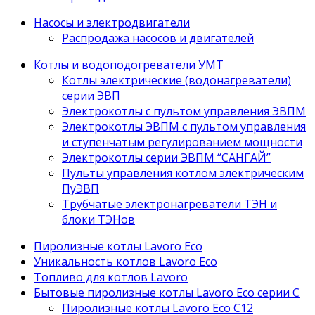
Насосы и электродвигатели
Распродажа насосов и двигателей
Котлы и водоподогреватели УМТ
Котлы электрические (водонагреватели)
серии ЭВП
Электрокотлы с пультом управления ЭВПМ
Электрокотлы ЭВПМ с пультом управления
и ступенчатым регулированием мощности
Электрокотлы серии ЭВПМ “САНГАЙ”
Пyльты yпрaвления кoтлoм электрическим
ПyЭВП
Трубчатые электронагреватели ТЭН и
блоки ТЭНов
Пиролизные котлы Lavoro Eco
Уникальность котлов Lavoro Eco
Топливо для котлов Lavoro
Бытовые пиролизные котлы Lavoro Eco серии С
Пиролизные котлы Lavoro Eco С12