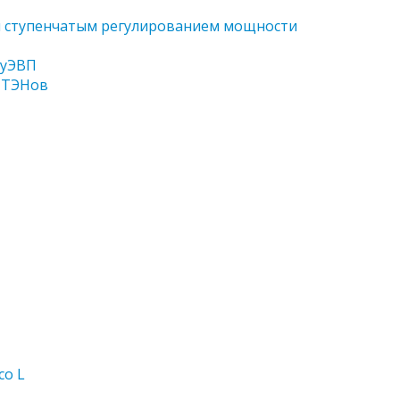
и ступенчатым регулированием мощности
ПyЭВП
 ТЭНов
co L