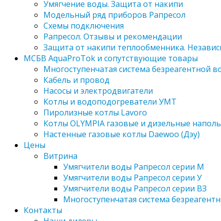
Умягчение воды. Защита от накипи
Модельный ряд приборов Рапресол
Схемы подключения
Рапресол. Отзывы и рекомендации
Защита от накипи теплообменника. Независ
МСБВ AquaProTok и сопутствующие товары
Многоступенчатая система безреагентной 
Кабель и провод
Насосы и электродвигатели
Котлы и водоподогреватели УМТ
Пиролизные котлы Lavoro
Котлы OLYMPIA газовые и дизельные напол
Настенные газовые котлы Daewoo (Дэу)
Цены
Витрина
Умягчители воды Рапресол серии М
Умягчители воды Рапресол серии У
Умягчители воды Рапресол серии ВЗ
Многоступенчатая система безреагент
Контакты
Наши дилеры