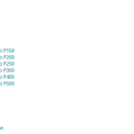
o P150
o P200
o P250
o P300
o P400
o P500
ти