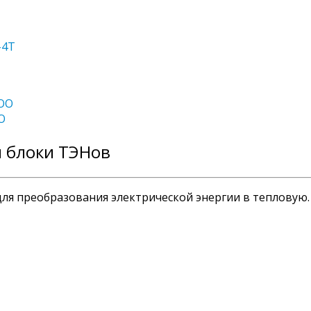
-4T
WOO
O
и блоки ТЭНов
ля преобразования электрической энергии в тепловую.