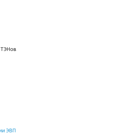
 ТЭНов
рии ЭВП