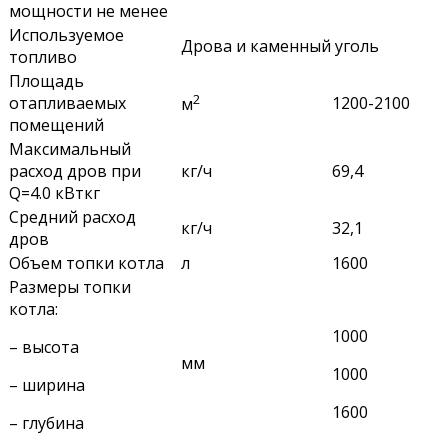
мощности не менее
Используемое
Дрова и каменный уголь
топливо
Площадь
2
отапливаемых
1200-2100
м
помещений
Максимальный
расход дров при
кг/ч
69,4
Q=4.0 кВткг
Средний расход
кг/ч
32,1
дров
Объем топки котла
л
1600
Размеры топки
котла:
1000
– высота
мм
1000
– ширина
1600
– глубина