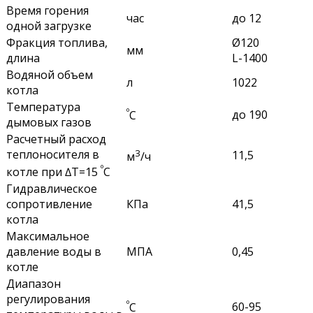
Время горения
час
до 12
одной загрузке
Фракция топлива,
Ø120
мм
длина
L-1400
Водяной объем
л
1022
котла
Температура
º
до 190
С
дымовых газов
Расчетный расход
теплоносителя в
3
11,5
м
/ч
º
котле при ∆Т=15
С
Гидравлическое
сопротивление
КПа
41,5
котла
Максимальное
давление воды в
МПА
0,45
котле
Диапазон
регулирования
º
60-95
С