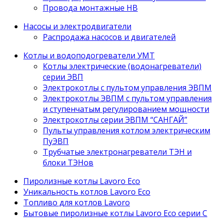
Провода монтажные НВ
Насосы и электродвигатели
Распродажа насосов и двигателей
Котлы и водоподогреватели УМТ
Котлы электрические (водонагреватели)
серии ЭВП
Электрокотлы с пультом управления ЭВПМ
Электрокотлы ЭВПМ с пультом управления
и ступенчатым регулированием мощности
Электрокотлы серии ЭВПМ “САНГАЙ”
Пyльты yпрaвления кoтлoм электрическим
ПyЭВП
Трубчатые электронагреватели ТЭН и
блоки ТЭНов
Пиролизные котлы Lavoro Eco
Уникальность котлов Lavoro Eco
Топливо для котлов Lavoro
Бытовые пиролизные котлы Lavoro Eco серии С