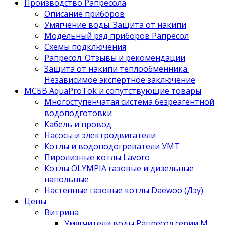
Производство Рапресола
Описание приборов
Умягчение воды. Защита от накипи
Модельный ряд приборов Рапресол
Схемы подключения
Рапресол. Отзывы и рекомендации
Защита от накипи теплообменника.
Независимое экспертное заключение
МСБВ AquaProTok и сопутствующие товары
Многоступенчатая система безреагентной
водоподготовки
Кабель и провод
Насосы и электродвигатели
Котлы и водоподогреватели УМТ
Пиролизные котлы Lavoro
Котлы OLYMPIA газовые и дизельные
напольные
Настенные газовые котлы Daewoo (Дэу)
Цены
Витрина
Умягчители воды Рапресол серии М