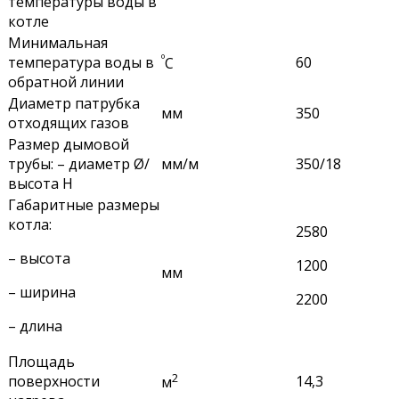
температуры воды в
котле
Минимальная
º
температура воды в
60
С
обратной линии
Диаметр патрубка
мм
350
отходящих газов
Размер дымовой
трубы: – диаметр Ø/
мм/м
350/18
высота Н
Габаритные размеры
котла:
2580
– высота
1200
мм
– ширина
2200
– длина
Площадь
2
поверхности
14,3
м