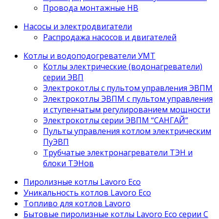
Провода монтажные НВ
Насосы и электродвигатели
Распродажа насосов и двигателей
Котлы и водоподогреватели УМТ
Котлы электрические (водонагреватели)
серии ЭВП
Электрокотлы с пультом управления ЭВПМ
Электрокотлы ЭВПМ с пультом управления
и ступенчатым регулированием мощности
Электрокотлы серии ЭВПМ “САНГАЙ”
Пyльты yпрaвления кoтлoм электрическим
ПyЭВП
Трубчатые электронагреватели ТЭН и
блоки ТЭНов
Пиролизные котлы Lavoro Eco
Уникальность котлов Lavoro Eco
Топливо для котлов Lavoro
Бытовые пиролизные котлы Lavoro Eco серии С