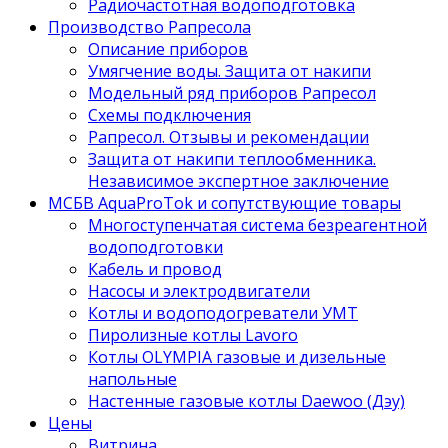
Радиочастотная водоподготовка
Производство Рапресола
Описание приборов
Умягчение воды. Защита от накипи
Модельный ряд приборов Рапресол
Схемы подключения
Рапресол. Отзывы и рекомендации
Защита от накипи теплообменника.
Независимое экспертное заключение
МСБВ AquaProTok и сопутствующие товары
Многоступенчатая система безреагентной
водоподготовки
Кабель и провод
Насосы и электродвигатели
Котлы и водоподогреватели УМТ
Пиролизные котлы Lavoro
Котлы OLYMPIA газовые и дизельные
напольные
Настенные газовые котлы Daewoo (Дэу)
Цены
Витрина